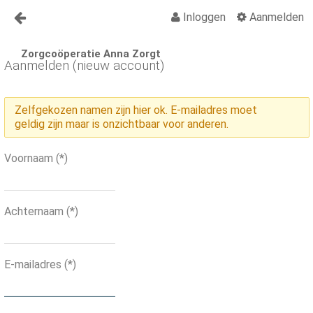
Inloggen
Aanmelden
Naar content
Zorgcoöperatie Anna Zorgt
Anna Zorgt
Aanmelden (nieuw account)
Over Anna
Zelfgekozen namen zijn hier ok. E-mailadres moet
Nieuws
geldig zijn maar is onzichtbaar voor anderen.
Lid worden Anna Zorgt
Voornaam
(*)
Vragen?
Veelgestelde vragen
Achternaam
(*)
Contact
Activiteiten
E-mailadres
(*)
Activiteiten Kalender
Organisatiegids