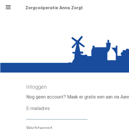
Zorgcoöperatie Anna Zorgt
Naar content
Anna Zorgt
Over Anna
Nieuws
Lid worden Anna Zorgt
Vragen?
Contact
Inloggen
Activiteiten
Nog geen account? Maak er gratis een aan via Aan
Activiteiten Kalender
E-mailadres
Organisatiegids
Vraagbaak
Wachtwoord