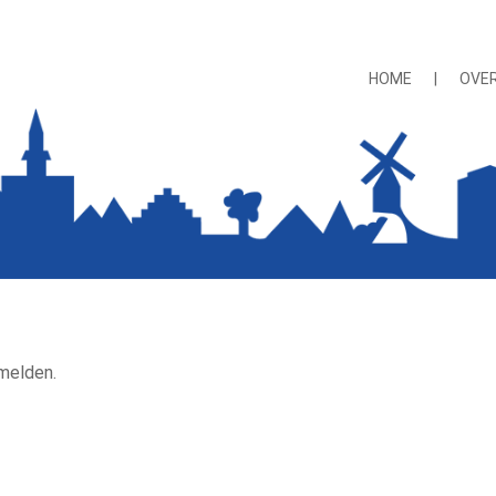
HOME
|
OVE
melden.