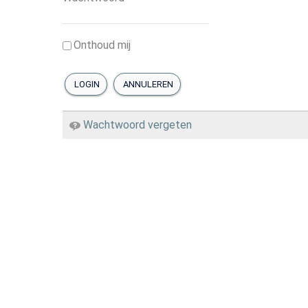
Zelfzorg
Onthoud mij
Wonen
LOGIN
ANNULEREN
Wachtwoord vergeten