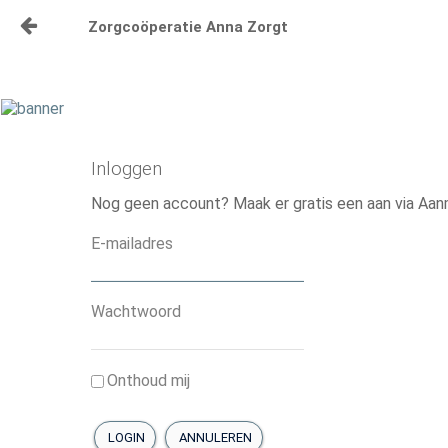
Zorgcoöperatie Anna Zorgt
Naar content
Anna Zorgt
Over Anna
Nieuws
Inloggen
Lid worden Anna Zorgt
Nog geen account? Maak er gratis een aan via Aan
Vragen?
E-mailadres
Contact
Wachtwoord
Activiteiten
Activiteiten Kalender
Onthoud mij
Organisatiegids
Vraagbaak
LOGIN
ANNULEREN