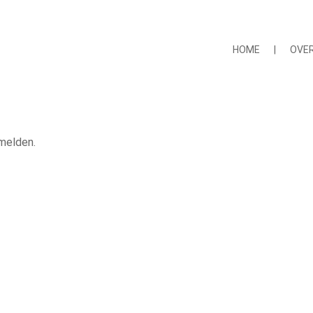
HOME
|
OVE
melden.