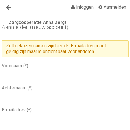
Inloggen
Aanmelden
Naar content
Zorgcoöperatie Anna Zorgt
Anna Zorgt
Aanmelden (nieuw account)
Over Anna
Zelfgekozen namen zijn hier ok. E-mailadres moet
Nieuws
geldig zijn maar is onzichtbaar voor anderen.
Lid worden Anna Zorgt
Voornaam
(*)
Vragen?
Contact
Achternaam
(*)
Activiteiten
Activiteiten Kalender
E-mailadres
(*)
Organisatiegids
Vraagbaak