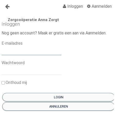
Inloggen
Aanmelden
Naar content
Zorgcoöperatie Anna Zorgt
Anna Zorgt
Inloggen
Over Anna
Nog geen account? Maak er gratis een aan via Aanmelden.
Nieuws
E-mailadres
Lid worden Anna Zorgt
Vragen?
Wachtwoord
Contact
Onthoud mij
Activiteiten
Activiteiten Kalender
LOGIN
Organisatiegids
ANNULEREN
Vraagbaak