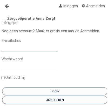
Inloggen
Aanmelden
Naar content
Zorgcoöperatie Anna Zorgt
Anna Zorgt
Inloggen
Over Anna
Nog geen account? Maak er gratis een aan via Aanmelden.
Nieuws
E-mailadres
Lid worden Anna Zorgt
Vragen?
Wachtwoord
Contact
Onthoud mij
Activiteiten
Activiteiten Kalender
LOGIN
Organisatiegids
ANNULEREN
Vraagbaak