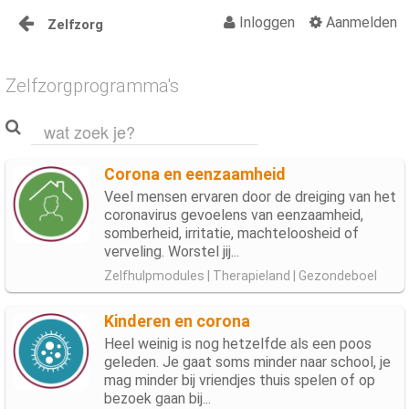
Inloggen
Aanmelden
Zelfzorg
Naar content
Home
Zelfzorgprogramma's
Groepsactiviteiten
Groepsmedia
Corona en eenzaamheid
Groepsbellen
Veel mensen ervaren door de dreiging van het
coronavirus gevoelens van eenzaamheid,
somberheid, irritatie, machteloosheid of
verveling. Worstel jij...
Zelfhulpmodules | Therapieland | Gezondeboel
Kinderen en corona
Heel weinig is nog hetzelfde als een poos
geleden. Je gaat soms minder naar school, je
mag minder bij vriendjes thuis spelen of op
bezoek gaan bij...