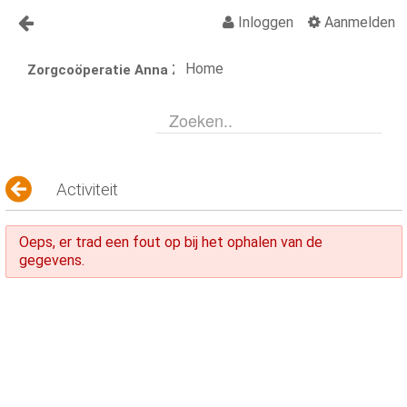
Inloggen
Aanmelden
Naar content
Home
Zorgcoöperatie Anna Zorgt
Anna Zorgt
Over Anna
Nieuws
Lid worden Anna Zorgt
Activiteit
Vragen?
Oeps, er trad een fout op bij het ophalen van de
Contact
gegevens.
Activiteiten
Activiteiten Kalender
Organisatiegids
Vraagbaak