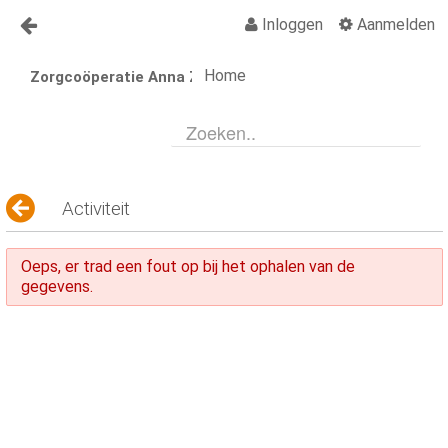
Inloggen
Aanmelden
Naar content
Home
Zorgcoöperatie Anna Zorgt
Anna Zorgt
Over Anna
Nieuws
Lid worden Anna Zorgt
Activiteit
Vragen?
Oeps, er trad een fout op bij het ophalen van de
Contact
gegevens.
Activiteiten
Activiteiten Kalender
Organisatiegids
Vraagbaak