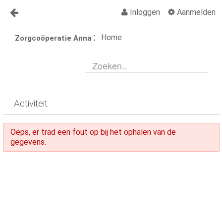
Inloggen
Aanmelden
Naar content
Home
Zorgcoöperatie Anna Zorgt
Anna Zorgt
Over Anna
Nieuws
Lid worden Anna Zorgt
Activiteit
Vragen?
Oeps, er trad een fout op bij het ophalen van de
Contact
gegevens.
Activiteiten
Activiteiten Kalender
Organisatiegids
Vraagbaak