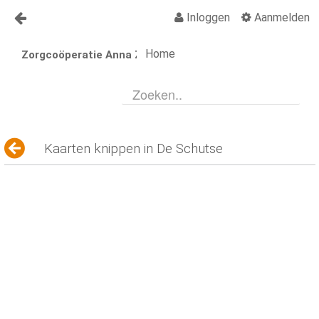
Inloggen
Aanmelden
Naar content
Home
Zorgcoöperatie Anna Zorgt
Anna Zorgt
Over Anna
Nieuws
Lid worden Anna Zorgt
Kaarten knippen in De Schutse
Vragen?
Contact
Activiteiten
Activiteiten Kalender
Organisatiegids
Vraagbaak