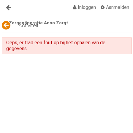
Inloggen
Aanmelden
Naar content
Zorgcoöperatie Anna Zorgt
Anna Zorgt
Activiteit
Over Anna
Oeps, er trad een fout op bij het ophalen van de
Nieuws
gegevens.
Lid worden Anna Zorgt
Vragen?
Contact
Activiteiten
Activiteiten Kalender
Organisatiegids
Vraagbaak