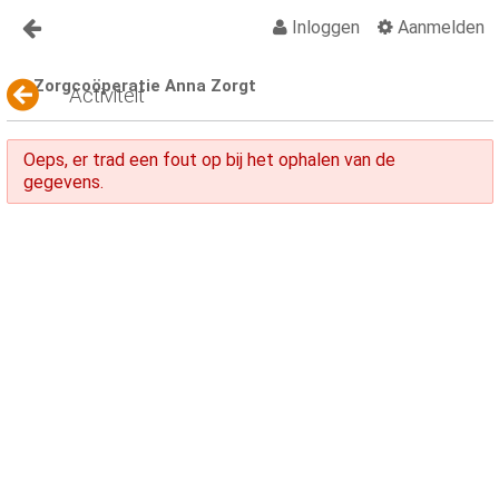
Inloggen
Aanmelden
Naar content
Zorgcoöperatie Anna Zorgt
Anna Zorgt
Activiteit
Over Anna
Oeps, er trad een fout op bij het ophalen van de
Nieuws
gegevens.
Lid worden Anna Zorgt
Vragen?
Contact
Activiteiten
Activiteiten Kalender
Organisatiegids
Vraagbaak