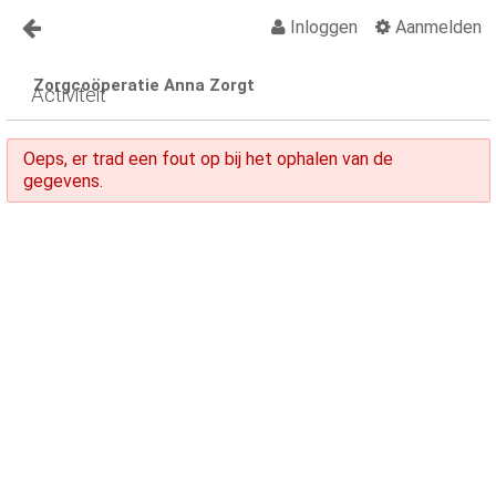
Inloggen
Aanmelden
Naar content
Zorgcoöperatie Anna Zorgt
Anna Zorgt
Activiteit
Over Anna
Oeps, er trad een fout op bij het ophalen van de
Nieuws
gegevens.
Lid worden Anna Zorgt
Vragen?
Contact
Activiteiten
Activiteiten Kalender
Organisatiegids
Vraagbaak