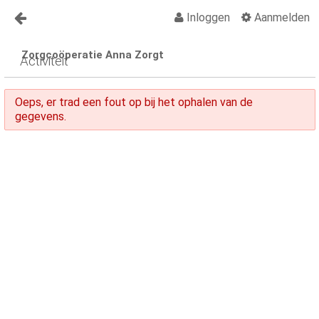
Inloggen
Aanmelden
Naar content
Zorgcoöperatie Anna Zorgt
Anna Zorgt
Activiteit
Over Anna
Oeps, er trad een fout op bij het ophalen van de
Nieuws
gegevens.
Lid worden Anna Zorgt
Vragen?
Contact
Activiteiten
Activiteiten Kalender
Organisatiegids
Vraagbaak